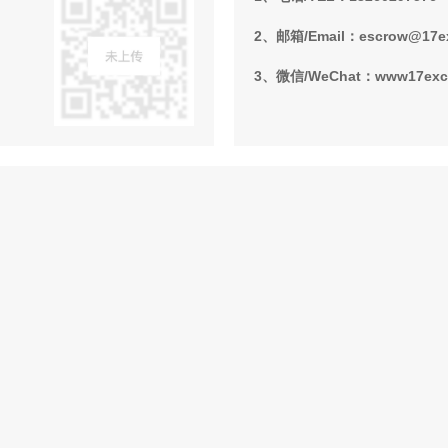
2、邮箱/Email：escrow@17e
3、微信/WeChat：www17ex